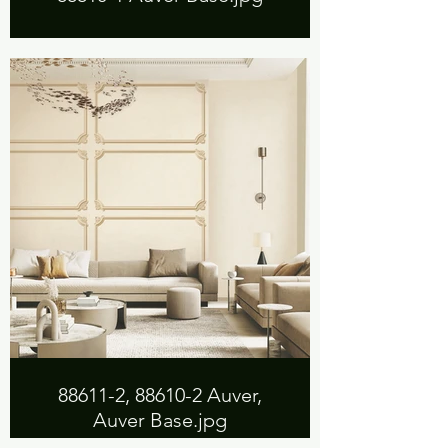
88611-2, 88610-2 Auver,
Auver Base.jpg