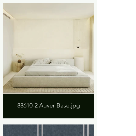
88610-2 Auver Base.jpg