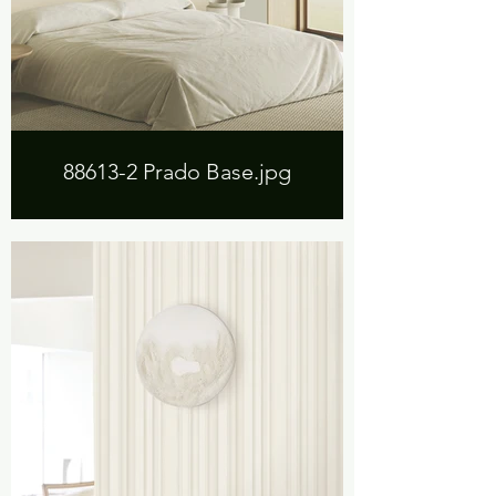
88613-2 Prado Base.jpg