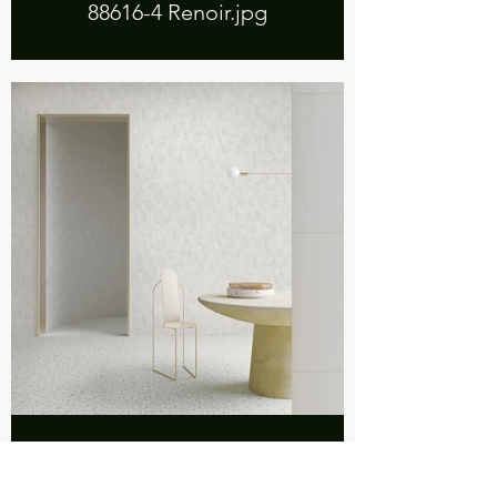
88616-4 Renoir.jpg
88617-1 Britain.jpg