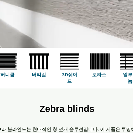
허니콤
버티컬
3D쉐이
로하스
알루
드
늄
Zebra blinds
라 블라인드는 현대적인 창 덮개 솔루션입니다. 이 제품은 투명