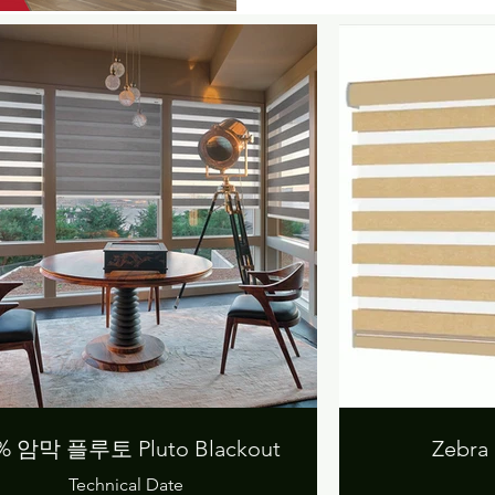
% 암막 플루토 Pluto Blackout
Zebra 
Technical Date