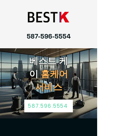
587-596-5554
베스트 케
이
홈케어
서비스
587.596.5554