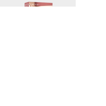
honey
comb
3D
Shade