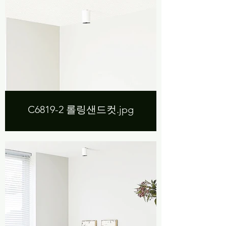
C6819-2 롤링샌드컷.jpg