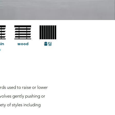
in
wood
홀딩
m
rds used to raise or lower
volves gently pushing or
ety of styles including