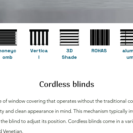
honeyc
Vertica
3D
ROHAS
alum
omb
l
Shade
u
Cordless blinds
e of window covering that operates without the traditional co
ty and clean appearance in mind. This mechanism typically in
 the blind to adjust its position. Cordless blinds come in a vari
nd Venetian.