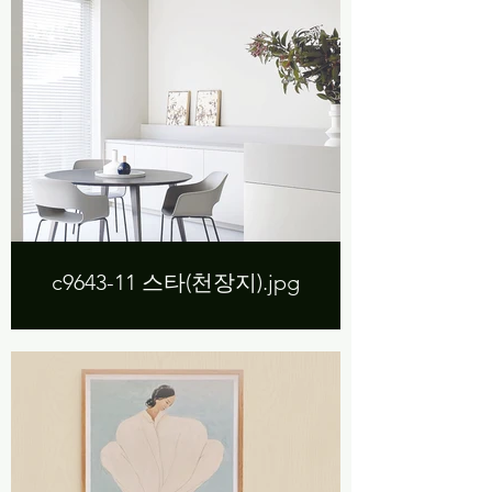
c9643-11 스타(천장지).jpg